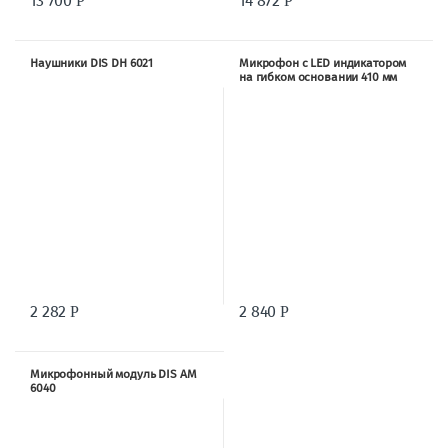
13 700
14 872
Р
Р
Наушники DIS DH 6021
Микрофон с LED индикатором
на гибком основании 410 мм
VIS-M410
2 282
2 840
Р
Р
Микрофонный модуль DIS AM
6040