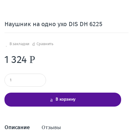
Наушник на одно ухо DIS DH 6225
В закладки
Сравнить
1 324
Р
К
о
л
и
ч
В корзину
е
с
т
в
о
Описание
Отзывы