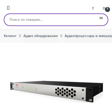
Перейти к навигации
перейти к содержанию
0
Искать:
Каталог
Аудио оборудование
Аудиопроцессоры и микше