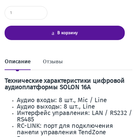
К
о
л
и
ч
В корзину
е
с
т
в
о
Описание
Отзывы
Технические характеристики цифровой
аудиоплатформы SOLON 16A
Аудио входы: 8 шт., Mic / Line
Аудио выходы: 8 шт., Line
Интерфейс управления: LAN / RS232 /
RS485
RC-LINK: порт для подключения
панели управления TendZone