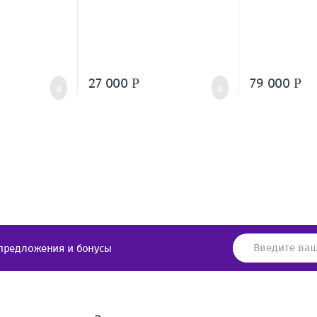
27 000
79 000
Р
Р
предложения и бонусы