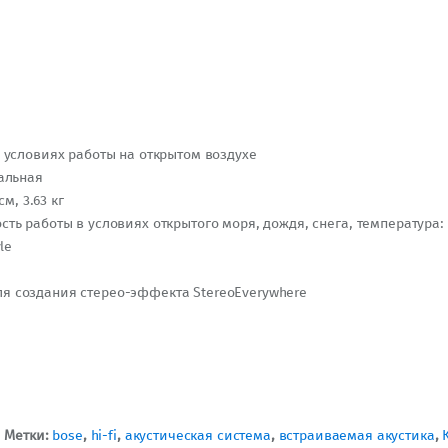
условиях работы на открытом воздухе
альная
м, 3.63 кг
 работы в условиях открытого моря, дождя, снега, температура: -
le
 для создания стерео-эффекта StereoEverywhere
Метки:
bose
,
hi-fi
,
акустическая система
,
встраиваемая акустика
,