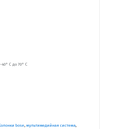
40° C до 70° C
Колонки bose
,
мультимедийная система
,