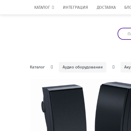
Перейти к навигации
перейти к содержанию
КАТАЛОГ
ИНТЕГРАЦИЯ
ДОСТАВКА
БЛ
И
с
к
а
т
ь
:
Каталог
Аудио оборудование
Аку