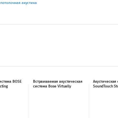
,
потолочная акустика
система BOSE
Встраиваемая акустическая
Акустическая 
cting
система Bose Virtually
SoundTouch Ste
Invisible 191