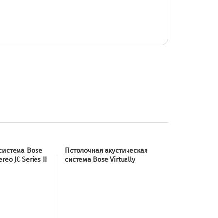
система Bose
Потолочная акустическая
reo JC Series II
система Bose Virtually
Invisible 791 II