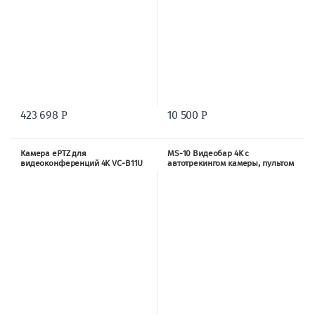
423 698
10 500
Р
Р
Камера ePTZ для
MS-10 Видеобар 4K c
видеоконференций 4K VC-B11U
автотрекингом камеры, пультом
ДУ и креплением в комплекте