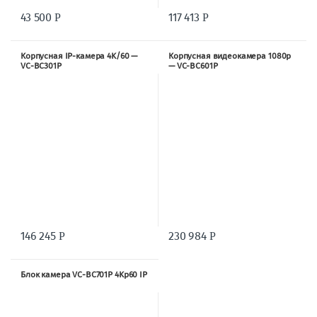
43 500
117 413
Р
Р
Корпусная IP-камера 4K/60 —
Корпусная видеокамера 1080p
VC-BC301P
— VC-BC601P
146 245
230 984
Р
Р
Блок камера VC-BC701P 4Kp60 IP