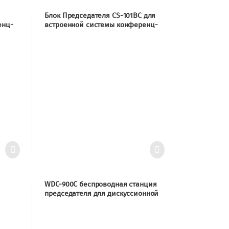
Блок Председателя CS-101BC для
енц-
встроенной системы конференц-
связи с автоматическим
1B
отслеживанием видео CS-101B
WDC-900C беспроводная станция
председателя для дискуссионной
-900
системы WDC-900