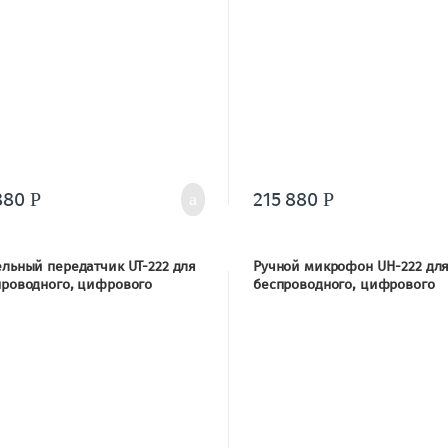
880
215 880
Р
Р
льный передатчик UT-222 для
Ручной микрофон UH-222 дл
проводного, цифрового
беспроводного, цифрового
оматического микшера WAM-
автоматического микшера W
432