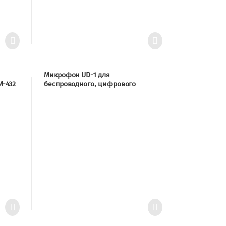
Микрофон UD-1 для
-432
беспроводного, цифрового
автоматического микшера WAM-
402