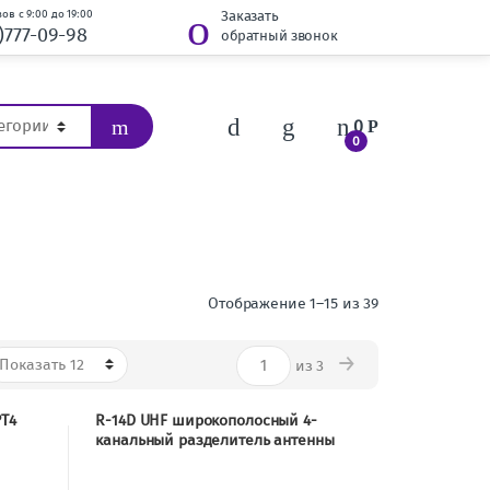
ов с 9:00 до 19:00
Заказать
)777-09-98
обратный звонок
0
Р
0
Отображение 1–15 из 39
→
из 3
PT4
R-14D UHF широкополосный 4-
канальный разделитель антенны