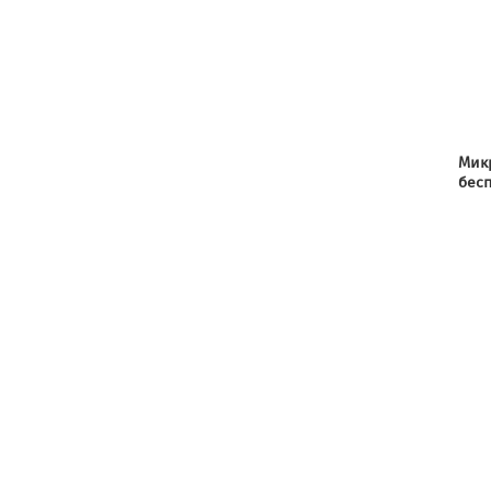
Мик
бес
авт
432