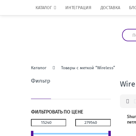
Перейти к навигации
перейти к содержанию
КАТАЛОГ
ИНТЕГРАЦИЯ
ДОСТАВКА
БЛ
И
с
к
а
т
ь
:
Каталог
Товары с меткой “Wireless”
Фильтр
Wire
ФИЛЬТРОВАТЬ ПО ЦЕНЕ
Shu
пет