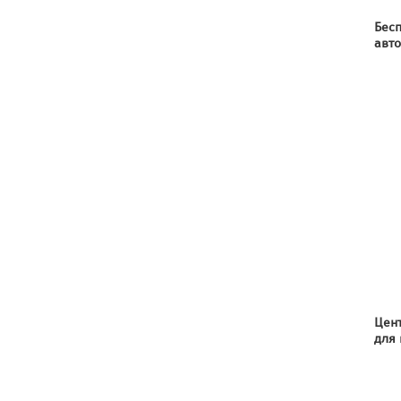
Бес
авт
Цен
для
кон
авт
виде