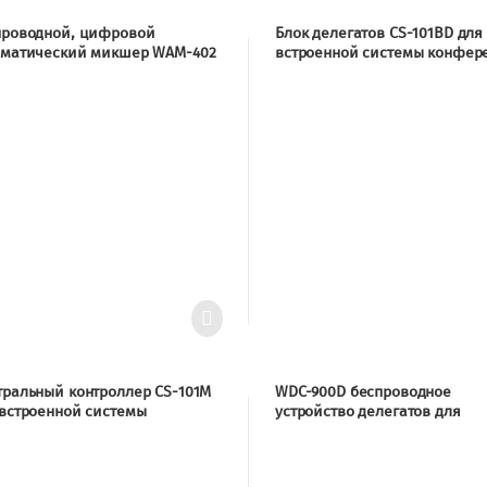
проводной, цифровой
Блок делегатов CS-101BD для
оматический микшер WAM-402
встроенной системы конфер
связи с автоматическим
отслеживанием видео CS-10
тральный контроллер CS-101M
WDC-900D беспроводное
 встроенной системы
устройство делегатов для
ференц-связи с
дискуссионной системы WDC
оматическим отслеживанием
о CS-101B