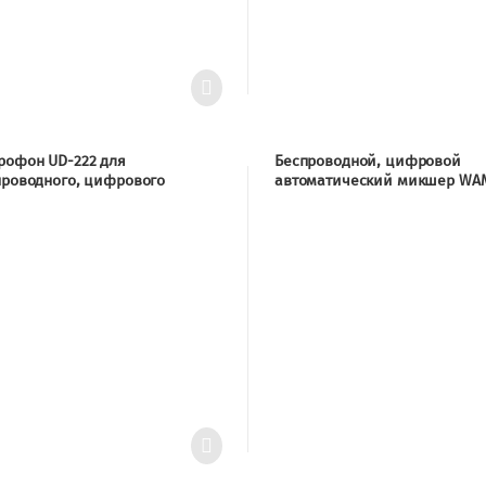
рофон UD-222 для
Беспроводной, цифровой
проводного, цифрового
автоматический микшер WAM
оматического микшера WAM-