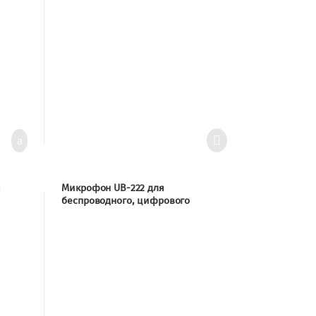
я
Микрофон UB-222 для
беспроводного, цифрового
AM-
автоматического микшера WAM-
432