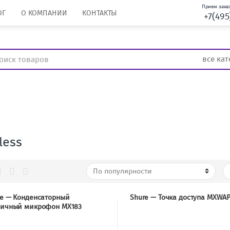
Прием заказ
ОГ
О КОМПАНИИ
КОНТАКТЫ
+7(495
less
re — Конденсаторный
Shure — Точка доступа MXWA
личный микрофон MX183